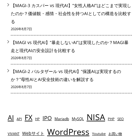
【MAGI-3 カスパー vs 現代AI】“女性人格AI”はどこまで実現し
たのか？価値観・感情・社会性を持つAIとしての構造を比較す
る
2026年8月7日
【MAGI vs 現代AI】“暴走しないAI”は実現したのか？MAGI暴
走と現代AIの安全設計を比較する
2026年8月7日
【MAGI-2 バルタザール vs 現代AI】“保護AIは実現するの
か？”母性AIとAI安全技術の違いを解説する
2026年8月7日
NISA
AI
FX
IPO
Mariadb
MySQL
API
HP
PHP
SEO
WordPress
Webサイト
VIVANT
Youtube
お買い物