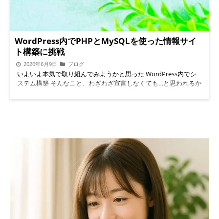
WordPress内でPHPとMySQLを使った情報サイ
ト構築に挑戦
2026年6月9日
ブログ
いよいよ本気で取り組んでみようかと思った WordPress内でシ
ステム構築 そんなこと、わざわざ宣言しなくても…と思われるか
もしれません。もしくは、そんなこと容易じゃん？と思われた方
もいるかもしれません。たしかに、外から見れば大したことでは
ないように見えるかもしれませんし、わざわざ口に出すほどのこ
とでもないと思われるのも自然です。それでも、私は何とかやっ
てみようと一念発起しました。まずは小さな一歩でもいいから動
いてみよう、そう自分に言い聞かせたのです。 いったい何をし
ようというのか？？ 簡単に言えば、PHPプログラムと
MySQL(MariaDB)、各種APIを使って何かしらの情報サイトを作
ろうと考えています。 なぜわざわざWordPress内で作るのか？
PHPプログラムは私の中では容易に作れます。簡単に言えばJRA
の競馬出馬表の書き出しプログラムは容易に作れます。ただ、デ
ザイン、HTMLが得意ではないのです。その点WordPressであれ
ば、様々なデザインテーマがありますし、それらのデザインに乗
っけられれば容易だなと思い、その方向で検討しています。 続