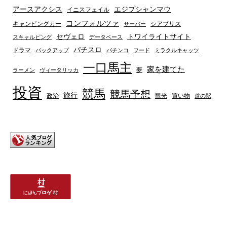
アースアクシス
エジプシャンマウ
イニスフェイル
コンフォルツァ
キャンピングカー
シアブリス
サーバー
セヴェロ
トワイライトサイト
スキャルピング
データベース
パチスロ
ドラマ
バックアップ
パチンコ
フード
ミラクルキャッツ
一口馬主
家を建てた
夢
ラーメン
ヴィータリッカ
投資
競馬
競馬予想
旅行
政治
観光
買い物
道の駅