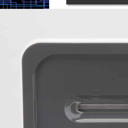
というか、運動会で100m走をやるとき
ど追加、旧宅の解体、地盤改良、基礎、
について・ヨーイ・・・の、ヨーイみた
に外構工事一式、もろもろでプラス100
になった気がするのだ。ちょっと２Fに
から何とかギリギリ予算内というところ
みたけど、なんだか海側に頭が落ちてい
で傾いた。地震保険も入っていた。大半
感覚もある。実家もそんな感じだ。たぶ
で満額の50％ということだったが、な
も傾いた。もともと傾いていたものにさ
古住宅。満額500万円の保険だった。そ
方向に傾いた気がして結果住めるレベル
ので250万は保険金が出ていたのだが、
気がした。さあどうしよう？奥さんが僕
地震でその1年前に、車がもうバタバタ
え。これ、本当のラストチャンスかもし
ーを予約していた。。この価格が250万
よ？建て直し考える？】と言ったのだっ
ほぼ行ってこいになってしまっていたので
を読む
万円スタートとして考えることにした。
旧宅のローン残額が約500万円。これも
て一本にまとめることにして総額3000
からもOKが出ていたので、このモデル
ることにした。 続きを読む