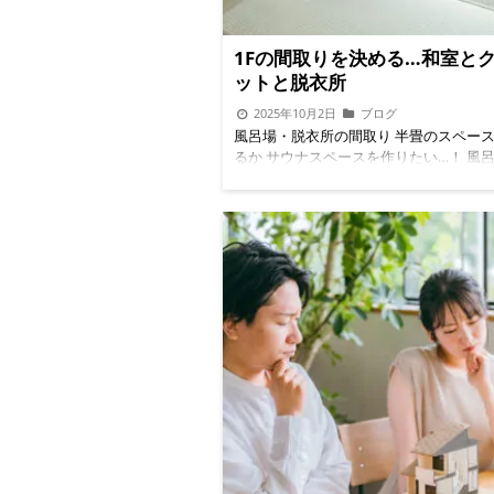
1Fの間取りを決める…和室と
ットと脱衣所
2025年10月2日
ブログ
風呂場・脱衣所の間取り 半畳のスペー
るか サウナスペースを作りたい…！ 風
スペースというのは、よほどの贅沢なつ
ない限り、風呂場スペースが2畳（湯舟
場1畳）と、脱衣所・洗面所・洗濯機ス
畳（壁側に洗面台と洗濯機スペースがあ
スペースがある）のが一般的だ。脱衣所
めれば奥に半畳くらいのスペースはでき
やはり2畳程度のスペースだと普通にし
十分だが、サウナを置こうと思ったらや
狭い。半畳ほどの電話ボックスのような
あって、それを設置するにははやり90
ど、半畳ほどのスペースが必要だ。 こ
クスタイプのサウナボックスなら半畳に
イズのものがあるので、何とか半畳程度
を取りたかった。 脱衣所の隣は和室で
和室の引き戸側に、半畳のクローゼット
がついている。これが戸の横でなかった