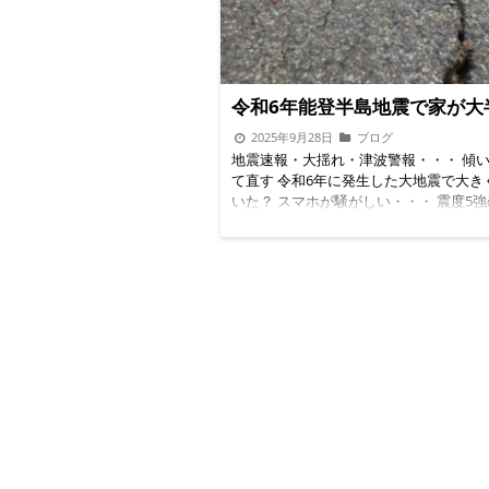
4m横幅10m程度のスペースがあるので
し、これも考えがあって、これで許容す
ブや物置を設置することが可能である。
した。リビング・キッチンスペースにつ
それも検討した。しかし、できればワン
も文句はないのでこのままだ。あとは最
ジが理想なのだが。。。 パンフレット
の部屋の最大の特徴の一つである、キッ
くと、数年前にはなかったモデルが1つ
ある収納スペースだ。これは先述してい
令和6年能登半島地震で家が大
37坪。Lを横にしたようなモデルである
畳程度の小さな小部屋がキッチン横にあ
デルだと、1Fに2部屋、和室と洋室があ
は収納庫としていた。たぶんここに芯が
2025年9月28日
ブログ
側が先っちょでリビングからも独立して
うしても壁を作らないといけなくて、そ
地震速報・大揺れ・津波警報・・・ 傾
親の部屋にピッタリである。2Fは37坪の
と、キッチンの延長にしても壁の奥がで
て直す 令和6年に発生した大地震で大き
屋。6畳用室2部屋と10畳程度の部屋が一
で、戸をつけて小さな収納庫としたのだ
いた？ スマホが騒がしい・・・ 震度5
程度の部屋には奥に、3畳程度の書斎の
にこれは都合がいいと考えた私たちだっ
2024年元日16時。弟の家族がお昼に遊
部屋がある。リビングは6畳の和室が隣
が、玄関のスペースをもう少し小さくし
お昼を食べて、さて夜。我が家は毎年元
いる形だが18畳程度。2畳程度がキッチ
側を大きくすることができますよ。とい
バガニの鍋を食べる。まだちょっと早い
程度は棚などでスペースを取ると考えて
ったので、ではぎりぎりまで収納庫側に
食べて地元の銭湯へ。 元日のお昼過ぎ
り合った和室もあるので約20畳程度の
ださいとお願いした。80～90㎝程度振
銭湯は人も少なく、サウナもととのいス
確保できる。これは非常に魅力的なモデ
3畳程度の収納庫になった。これはこれ
使い放題。これも毎年のルーチン作業に
ほどの和風建築より、魅力的に見えた。
きいのだ。収納庫としては使っておらず
だ。15時過ぎに帰宅。さて、夕飯にす
なる。が、しかし、こちらのモデルも屋
屋を乾燥室として使っていて洗濯物を干
ちょっとまだ早い。少しひと眠りするか
設計になっていて、3Fの屋根裏部屋が
る。そのため壁紙は防湿・防カビの壁紙
（もともとの旧宅私と弟が幼少期に過ご
い作りだった。 もう一つ、以前から検
らった。あとは、強い除湿乾燥機を買っ
は甥姪に息子と娘にばーちゃん（私の母
1番手評価だった住宅。36坪で、3F屋根
いる。1年経過したが今のところ表面に
て、正月気分で騒がしい。豆カラでカラ
付けられる。リビングは20畳程度確保で
は出ておらず、また、湿度もそこまであ
てるし、自宅（結婚して母屋の裏にある
は、リビングと離れた状態で8畳の和室
ない。 事後談 サウナスペースだが、現
軒家を買った）でちょっとひと眠り。サ
2Fは3部屋だが、6畳×2部屋と16畳の寝
用テントサウナを設置していて、大体15