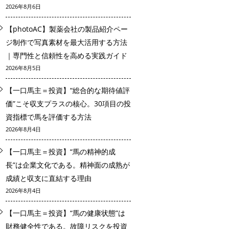
2026年8月6日
【photoAC】製薬会社の製品紹介ペー
ジ制作で写真素材を最大活用する方法
｜専門性と信頼性を高める実践ガイド
2026年8月5日
【一口馬主＝投資】“総合的な期待値評
価”こそ収支プラスの核心。30項目の投
資指標で馬を評価する方法
2026年8月4日
【一口馬主＝投資】“馬の精神的成
長”は企業文化である。精神面の成熟が
成績と収支に直結する理由
2026年8月4日
【一口馬主＝投資】“馬の健康状態”は
財務健全性である。故障リスクを投資