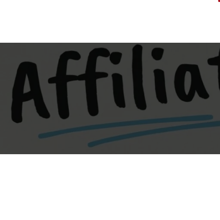
ウナスペ
から残念だったのは、この部屋にもTVアンテナの
るほどに
で、30坪を境に価格が大きく違ってくる。30坪以
く同じだ
くあるサ
先っちょを作っておいてくれとお願いしていたの
良かった
下の家を見たところ、1FにLDKと1部屋（4.5
だった。こ
思ってい
だがそれがなかったことと、光回線のONUやルー
な家はな
畳）、2Fに3部屋（6畳）が限界で、LDKはキッチ
る必要が
あるが今年
ターはクローゼット部分の上部棚に置くつもり
か？】あ
ンを合わせて12畳が最大だ。キッチンは大体2畳
になるの
る。仏壇収
で、1FにLANケーブル1本落としたかったので風
けがもな
程度なので、リビングスペースは約10畳。棚やテ
ろだ。従
ばOKな
呂の天井を経由してリビングスペースにLANケー
皿や湯飲
レビ台などを考えるとスペースとしては8畳程度
しかない
て、それ
ブルを一本出しておいてほしいとお願いしたのが
、とりあ
か。弟家族がみんなで遊びに来たら少々狭いとい
ーゼット
正月には
伝わらなくて結局何もできなかったことだけが残
。そこま
う感じだ。また、母親が元気なうちは2Fに一部
れない作
け軸を飾
念だった。 2Fは、結局6畳間（半畳クローゼット
れ？もしか
屋。1Fの和室は仏間として使いたいし、弟家族が
3部屋が
ある。私
付き）が3部屋と、約7畳間（3畳書斎付）が1部屋
。倒れる
止まっていく際には仏間にお泊りいただくことで
にはクロ
ものもあ
で十分満足な間取りになった。パパまるハウスの
らTVを見
すべて丸く解決するのだが。やはり、30坪以下は
㎝）をはさ
ってい
建坪36坪のプランを一通り見ても、基本的には
るように
ちょっと厳しいか。そうなってくると33～37坪程
にならな
しかし、
4LDK、2Fに4部屋あるモデルはこのプランしかな
えかけて
度の家で検討することになる。ここらは基本的に
部屋は6畳
は床板だ
く、実際6畳間を4部屋なんて実現可能なのか？と
津波警報
はそれほど金額差もない。間取りと縦横寸法で検
畳で、奥に
るのだ。
心配だったが、4部屋ともしっかり6畳は取れた。
が家は、
討することになる。 一つだけある！1Fに2部屋＋
はウォー
なる
ただし、壁しか仕切りがないという問題はあるの
至るまで
LDKの家ただし1点だけ問題が… 37坪で、和風建
たちには
いてみた
だが、防音材で対応することでさて、どうなる
に7mほ
築が1件だけある。1Fに6畳和室が続きで2部屋。
ことと、
になっ
か？ 事後談 まず、防音材について効果のほどは
とした
2Fに3部屋。母親に1Fの仏間ともう一部屋を渡
れるので
が悪いと
細かくは分からないが、娘の話し声やYoutubeの
う。高台
し、私たち家族は2Fでというのですべて解決。
た。1Fは
たねと言
音が聞こえてきたことはない。息子の部屋は、娘
ら非難に
LDKは14畳、キッチンと棚等を考えても10畳程度
ている。
も半畳程
の部屋を背にしてTVを設置したのだが、通常聞い
いてきた。
はある。リビングの隣の和室を仏間にすれば、開
うか向いが
は固定の
ている音で娘の部屋にいてもほとんど聞こえなか
って、落
けておけば16畳程度のスペースと考えると特に問
これがダイ
ている。
った。ベッドが壁に当たってきしんでいる音など
ル。町内
題はなさそう。これで行くか？と奥様と第一候補
ングスー
半くらい
は聞こえることはあるのだが、ほとんど音は聞こ
に降りて