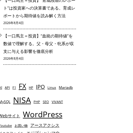
【一口馬主＝投資】“育成段階のレポー
ト”は投資家への決算書である。育成レ
ポートから期待値を読み解く方法
2026年8月4日
【一口馬主＝投資】“血統の期待値”を
数値で理解する。父・母父・牝系が収
支に与える影響を徹底分析
2026年8月4日
FX
IPO
AI
Mariadb
API
F1
HP
Linux
NISA
MySQL
PHP
SEO
VIVANT
WordPress
Webサイト
アースアクシス
Youtube
お買い物