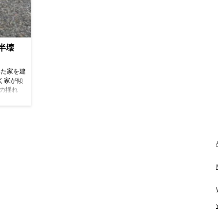
、プレハ
ることに
イレの間の壁と各部屋の壁の中は、基本的には石
住宅メーカーをどうするか...だ。数年前に一度建
もちろん
いては何
膏ボードのみなのだが、ここに防音の綿を詰める
て替えを検討した際は、パパまるハウスで契約寸
パッケー
後に、こ
ことはできる。やれることとしてはそのくらいし
前まで行ったのだが、その際は、6LDK総額3500
を読んでい
チン横に
かないが、クローゼットを取っ払うことで浮いて
万ほどの家を検討していて、どうしても金利の支
。建坪は
るが、2
くる材料費で防音の材料を買えるとのことだっ
払いを考えると、私が生きている間に完済できな
半壊
。このモ
り、これ
た。多少のことだろうが、クローゼットは取り外
い気がして契約直前に辞めたのだった。6LDKま
り、洋室
あってど
して6畳間にしたかったので、これを採用した。
で部屋もいらないし、当時リビングは30畳だった
いて、母
うなる
次に、私たちの部屋だ。2つあって1つは、バルコ
いた家を建
か40畳だったかのそれこそ大邸宅だった気がす
家で3部
きるの
ニーがある。少し家の外壁がへこんで、窓の位置
く家が傾
る。今回はそこまで大きなリビングも必要としな
つ。10畳
ろう。逆
にバルコニーのようなものがあり、人が出入りで
強の揺れ
い。16畳程度でも十分だと思った。 探せ探せ 最
ような小
た。営業
きるように大きな窓になっている。一応寝室とし
びに来た。
適なプランは？ まずはパパまるハウスに資料請
り合って
て収納庫
て使うつもりでかつ、おそらく道路に面するか、
日はタラ
求。ネットで資料請求すると、すぐに電話がかか
ンで、1畳
うことだ
駐車場側に面するので、バルコニーに出て何かす
。お昼を
っていた。以前担当していた営業の方だった。元
も15畳隣
振ってく
ることもない。なので、いらないといってしまえ
は、地元の
日にもかかわらずすぐにお電話をいただいたのは
スペースが
れたことで
ばいらない。ここで営業マンが言ったのが、（多
ペースも
好感が持てた。 【ご無沙汰しております。再度検
ルだ。先
で結構大
少のことですが外壁をツライチにして、少し部屋
近いの
討されますか？すぐにもパンフレットお持ちしま
1番手と
、この部
のスペースを増やすことはできます。ただし、大
るにしても
すよ？今度こそ納得できるいいおうち建てましょ
根が低い
してい
きな設計変更になるので、部屋のスペースを増や
。母屋
う】 以前いただいた資料もあり、パパまるハウス
付けられな
としても
すのに100万くらいかかりますね。あと、バルコ
した家）
は、ある程度作った図面を持っているから注文住
討していて
て回して
ニーなしとして、窓の上に小さな屋根をつけるこ
）もい
宅より安く上がる仕組みだ。だから、10年も20年
裏収納も
カビなど
とはできますよ。こちらはバルコニーの材料費と
オケやっ
も前ではなく2～3年前のパンフレットはほとんど
き、1Fに
る気はし
同等額で屋根はつけられるので金額は変わりませ
中古の一
中身は変わっていないのは分かっていた。ただ
がある。
在は室内
ん）とのことだった。部屋のスペースが3畳も変
ブスクで
し、そのころと今では10％程度価格が上がってい
室。奥には
0㎝くら
わるのなら、採用するのだがたぶんせいぜい0.5～