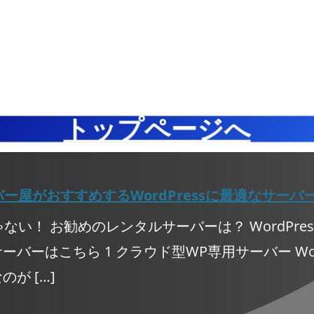
として検討を始める。ただし、パパまるハウスの
＋1人
その際に
えなかった。むしろ、ドアから母親の笑い声や話
ていたの
ほかのラインナップと1点違うところがある。そ
らいでは
し声が聞こえる程度なので十分だろう。 次に、半
詣に出て
れは、【3F、屋根裏収納が付けられないタイプ】
、弟の家
畳のクローゼットについて。36坪で2Fに3部屋の
いちゃん
であることだ。パパまるハウスの売りは3つあっ
和室に泊
タイプならむしろスペースが潤沢にある。4部屋
ゃんにの
て、1つは先ほど説明した全館空調、次がアクア
にあたる
分でいえば6～8畳程度が開いているわけだから、
当たって
フォームとかという泡の断熱材を充填すること、
いかと思
1畳分～2畳分程度のクローゼットがあるモデルが
に電話。
もう一つが階段をつけた3Fがあって、8～10畳程
1点だけ懸
多かった。4部屋のモデルはその収納スペースを
うちの町
度の屋根裏部屋があり（ただし高さは1m程度な
や仏壇収
極限まで小さくした結果1部屋分生まれたともい
ベルのお
ので部屋とみなされない作りになっている）、そ
仏壇収納
えるので、各部屋に半畳分のクローゼットスペー
8時。さ
こが収納部屋になるのだ。この和風建築は屋根裏
それは何
スしか作れなかったのだ。これは小さいのではな
熊本の大
部屋がない代わりに、ウォークインクローゼット
ルのもう
いか？と心配したのだが、子供たちについてはそ
かったと
が2部屋の壁にあり、大体3畳×2で6畳程度のクロ
ないかの
の季節に着る服と、小物雑貨類程度なので、十分
。かとい
ーゼットがある。間取り変更で私たちの部屋から
だが、営
だった。ほかの季節ものはプラスチックの衣装ケ
普通の土
のみこのクローゼットに入れるようにして、6畳
しずらし
ースのようなものに入れて3Fの屋根裏収納に入れ
る？とい
の収納とすることは不可能ではなさそうだ。それ
すよと言
ておけばよい。母親については、たくさんの衣服
てこな
でも、3Fの屋根裏収納ほどの収納力は見込めなさ
ース側に振
を持っていないことと、普段使わない衣服は実家
動をするの
そうではある。しかし、このサイズで5LDK、1F
が3畳程度
（旧宅）においておけるし、風呂は毎日言ってい
の家は、
に2部屋の和室は非常に魅力的ではある。候補に
にしても
るジムで済ませているらしく、下着類も数枚だけ
の帰省とい
したうえでほかの家の検討もしていくことにし
濯物を干
置いておいて、あとは旧宅においてあるそうで、
ちろん誰
た。 続きを読む
手口も場
半畳のクローゼットで十分だった。私たちの部屋
うは水道
の外に勝
は3畳の書斎の奥に、1畳分ハンガー掛けと天井付
全員で非
この家の価
近に棚板があり、仕事で使うスーツなどはそこに
みてみる
取り変更や
かけておいて、あとは季節ものの私服だけなので
だ。なん
りの棚な