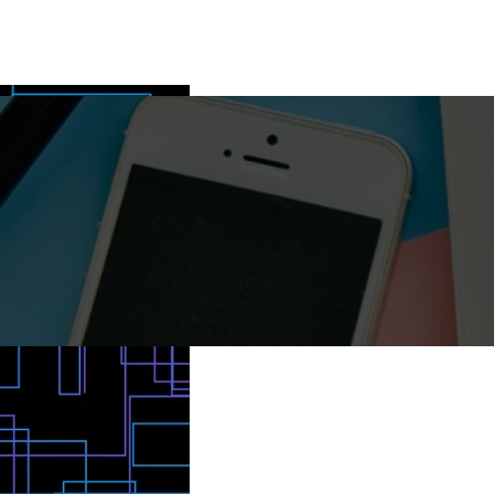
た。今はこのテントをやめて、自分でサ
いると次第に揺れが収束してきた。立て
う一つしかなく、もう一つは間取りは全
ースとして防熱・防湿シートを張ってよ
なった。すぐに自宅を飛び出し母屋へ。
が、屋根が低く3Fを付けれないモデル
ウナ室のようなものを作ってみようかと
潰れてない。周りの家も特に潰れたよう
れであれば、ほとんど間取りの変更をす
る。 次に和室だ。仏壇は、まだ実家に
い。母屋に入って【おいっみんな大丈夫
なく、そのまま進められる。1点だけ気
の11月にでも引っ越そうかと思ってい
ぁぁ～～～といいながらもみんな大きな
が、隣の部屋とは壁1枚だけというとこ
納はないのだが、仏壇は1段高く設置すれ
く無事だ。台所の食器棚が倒れ掛かって
前の36坪の家の間取りだと、2Fに3部屋
ので、仏壇用の畳といわれるものがあっ
みなどが全部飛び出して割れちゃったが
というのもあり、部屋と部屋の間にクロ
を引いておこうかと思っている。また、
えず初期段階の被害としてはそのくらい
をはさむことで、音などがあまり隣に漏
ここ富山県は天神様（菅原道真公）の掛
で大きな被害がないように見えた。 あ
りになっているところだ。このモデルは
るならわしがあって、長男には天神様が
して？ 傾いた家 地震の後には津波警報
横並びで1部屋が向かい合わせ。その間
と息子の2つ掛け軸があって（私の父の
のが心配で家族全員外に出ていて、窓か
ーゼット（幅でいえば畳の横幅分＝90
るのだが、こちらは実家に飾ろうかとい
る。津波警報が出ていて、高台に退避す
んで離れているのでこの1部屋は音は気
た）せめてこの2つを和室にかけたい。
女性アナウンサーが悲鳴にも近い声で訴
いかもしれないが隣にトイレがある。3
床の間がない。床の間の最も大事なもの
いる。すぐに高台に避難してください！
で半畳のクローゼット付き。1部屋は7
と思うが、この床板、いただけ売ってい
が出ています？逃げろ！逃げろ！幸い我
3畳程度のスペースがあり、当初設計で
私の母親は当初【そんなもんでいい風に
海岸からはそう遠くはないが、我が家に
クインクローゼットになっている。子供
か？】と言っていたが、実際に届いてお
に海岸から10mの坂があり、自宅の手前
6畳程度の部屋は与えたいと思っていた
らなんとびっくり。床の間以上に床の間
どの崖がある。ここまでもし津波が来る
半畳だが、クローゼットをつけてあげら
た。母も大満足。これで十分だね。都合
ら、その時はもうどうにもならないだろ
荷物はあらかた入れられるだろうと考え
きは外せばいいし、いいアイディアだっ
の避難所が隣の勝興寺になるくらいだか
畳の部屋が6畳で、リビングとつながっ
っていた。仏壇を持ってきたらどうして
関しては大丈夫そうだ。 次第に落ち着
リビングは18畳だがキッチンの横とい
度が仏壇でつぶれてしまうので、その際
私は町内会の役員をやっている関係もあ
3～4畳程度のスペースになっていて、
床の間にしてしまってもいいかなと思っ
ち着いてから自分の町内を一度パトロー
ニングという扱いか。そうなると、リビ
部屋としてはちょっと狭くなって、4畳
の中でも我が家は高台に位置するので下