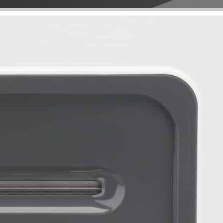
ちょうどくらい。下着類は風呂場に下着用のタン
の、位置
、竣工後
スを置くことで家族全員の下着類はそこに入れて
いな格好
0万程度だ
おけた。なので半畳のクローゼットでも十分賄え
上がって
か。地震
ている。この先、娘が年頃になって下着類は共有
くような
壊の判定
スペースに置いておきたくなくなったらクローゼ
ん2件と
にせ古い中
ットに入れてもらえばいいし、3F屋根裏収納に娘
らに同じ
の半額な
専用のタンスを置けばいいかと思っている。 次は
じゃない
まさかの
１Fの間取りだ。 続きを読む
に、【ね
でジムニ
れない
円。。。
た。 続き
、2500
これに、
借り換え
万円。銀行
で契約す