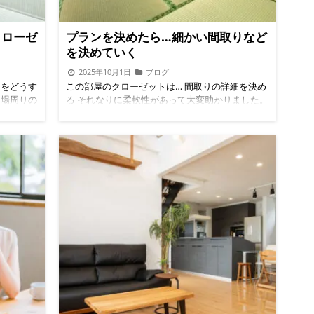
クローゼ
プランを決めたら…細かい間取りなど
を決めていく
2025年10月1日
ブログ
スをどうす
この部屋のクローゼットは… 間取りの詳細を決め
呂場周りの
る それなりに柔軟性があって大変助かりました。
くりでは
パッケージがある住宅メーカーなので、それほど
1畳・洗い
修正できないと考えていた。しかし、ふたを開け
ペースで2
てみると、以外に柔軟性があって、それなりに修
って脱衣
正できるのだ。 パパまるハウスは基本的に半畳
は実際詰
（90㎝四方の正方形）を基準にすべて設計されて
るのだが
いるので、簡単に言えば、方眼紙1マスが9㎝四方
ていれば
だと考えて部屋の間取りを決めていると考えれば
はり少々
よい。そして、例えばドアの位置や、クローゼッ
サウナが
トの向きなどは柱がある芯ではない限りほとんど
㎝四方ほ
の場合対応してくれる。まずは、基本的に個室に
の電話ボッ
なる2Fの間取りから確認する。まず4部屋あっ
収まるサ
て、6畳の部屋が2つと5畳の部屋が1つ、約7畳の
スペース
部屋が1つある。6畳の部屋は、6畳のスペース
ある。実は
に、半畳のクローゼットがおしりについているよ
スペース
うな格好で、基本的には何の問題もない。一つだ
ら、方角
け気になる点があるとすると、下の娘の部屋の窓