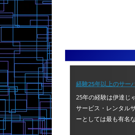
ペースは約8畳程度というところか。4人
になってしまうのだが、、、それはまた
いく。ほかの町内会役員も何人か出てき
（母親）なら、普段はこれでも大きいく
考えることにしよう。 続きを読む
で一緒にパトロール。1件、たまたま初
ないかと思ったし、2Fに4部屋あるので
いたご家庭のお家で一人寝たきりのおじ
族が止まっていくことになっても１Fの
がふすまというふすまが倒れておじいち
まってもらえる。甥、姪はたぶんいとこ
しかかっていた。しかし、うまく体には
息子や娘の部屋で泊まっていくのではな
おらず、とりあえずふすまをよけて家族
ったので6畳もあれば十分かと考えた。
大したことにならなかった。少なくとも
念があったのは、この和室には、床の間
内は塀がいくつか倒れていたが、全壊レ
納がついているわけではないので、特に
うちはなかった。とりあえず一安心。1
は考えていかなければいけないのだが。
て、夕飯といっていい時間になったが、
とかなるだろうと考えていた。このモデ
地震の時に、2発目、余震のほうが大き
一つの利点は、キッチン横に2畳あるか
いうこともあった。ガスを使うのが怖い
小さな収納スペースがあること。事後談
って、電磁調理器用の大きな鍋がない。
業の方に言われたが、玄関の壁をもう少
鍋しかないのだ。さあどうする？こうす
てこの収納スペースに振ることもできま
いながら水道の蛇口を開けると、水が出
われて、それでも80㎝くらい収納スペ
い。水道は破損したのか、、、 避難行
ってもらった。それで、2畳程度のもの
だが・・・ さて、自宅、どうする？ 弟
取れて、そこの壁紙を耐湿耐カビのもの
車で20分ほどのところ。いわゆる正月
らって乾燥室として、除湿器を入れて洗
う形で実家に来ているので弟の家にはも
す部屋にできたこと。だった。また、勝
もいない。状況も気になるし、実家のほ
所を変えられるということでその収納室
も出ないので、いったん弟の家に、家族
手口をつけてもらった。 予算的には、
難することにした。しかし、落ち着いて
格が1500万、それに、多少なりとも間
と家がやっぱり大きく傾いた気がするの
キッチンや風呂などの変更にキッチン周