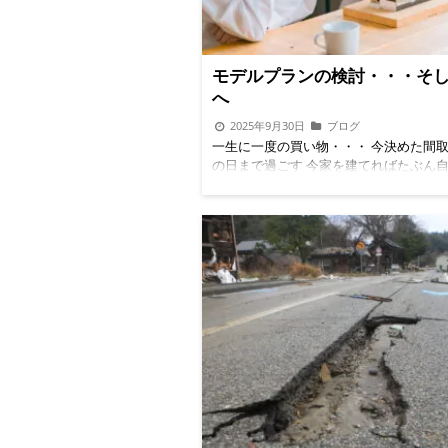
が正しければ、このスペースを仏壇収納
ころなのだが、ちょっと都合が悪いのだ
で、このクローゼットスペースを脱衣所
モデルプランの検討・・・そ
もらってドアを付けないことで、洗面台
畳ほどのスペースができるのだ。これで
へ
スペースができた。自宅のサウナだから
2025年9月30日
ブログ
は入れなくてもいい。また、家庭用のサ
一生に一度の買い物・・・ 今決めた間
えばよくあるのがお湯をわかして小さな
の日まで過ごす 今家を建てればたぶん
中に充満させようはスチームサウナなら
きるまでこの家に住むことになる。今だ
あるのだが、本格的な、高温サウナを実
く、将来のことも考えて間取りを考えな
った。結局先ほどのサウナボックスを検
けません 今のことだけを考えれば、私
たのだが、家が建つ前に、テント式のも
して、第三子は考えられない、、、なの
的なサウナの電気ストーブをつけた高温
部屋数は現在が最大で4部屋ほしい。少
（自宅用テント）が販売され、それがま
とを考えると母親が今より高齢になって
り半畳スペースに収まるものだったので
は2Fに上がるのが厳しいかもしれないの
こちらを買った。 サウナのために半畳
1部屋は欲しい。ここは最低限の条件だろ
とってしまった結果、和室は収納スペー
一候補になっている和風建築は、1Fに2部
部屋になってしまった。しかし、リビン
に3部屋で、部屋数は要件を満たしてい
ている部屋なので、小物や収納物は、リ
し、この家には3Fの屋根裏収納が絶対
置くことで何とかなるだろうと考えた。
ので、何かしら物置のようなスペースが
の家の中で私の構想から大きく外れてい
もちろん外、駐車場スペースが奥行きが
の和室であり、6畳は欲しかったので、
あるので5mを駐車場として考えれば奥
室はいいのだが、床の間と仏壇収納はな