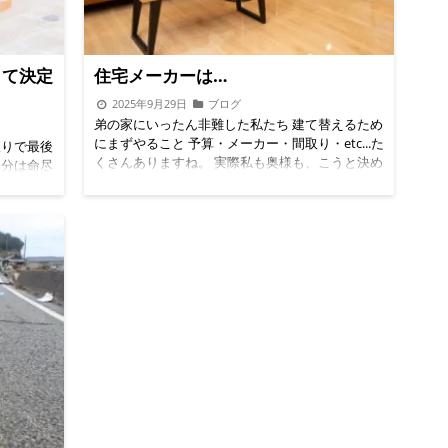
にすると
が床から70㎝くらいのところにあるのでちょっと
。なの
だけ心配ということくらいだ。次に5畳の部屋。
に向けて
位置的には母親の部屋になるべき部屋なのだが、
して決定
住宅メーカーは…
の奥に半
5畳で、クローゼットが1畳と半畳のクローゼット
サウナの
がついている。1畳のクローゼットはその壁の向
2025年9月29日
ブログ
、複数人
こうにトイレがあるので音の対策でクローゼット
弟の家にいったん非難した私たち 建て替えるため
ウナとい
を設置したのだろう。半畳のクローゼットは廊下
にまずやること 予算・メーカー・間取り・etc...た
取りで最後
テントの
を隔てて向い側の部屋があり、その部屋の半畳ク
くさんありますね。 実際私も奥様も、こうと決め
自分は命尽
いくつも
ローゼットの奥に当たるので、この部屋にクロー
たら猪突猛進。退避した弟の家で、さっそく検討
けではな
現したか
ゼットとして使わなければデッドスペースにな
を始める。予算は以前検討したときからわかって
ければい
討してい
る。1畳クローゼットを取り外せば、部屋として
いる。私がいい年齢のため、奥様の年齢から、70
の年齢から
ので一般
は6畳となる。ただし、壁の向こうがトイレなの
歳くらいまでに完済できるだけのものに。前倒し
で個室の
サウナ
で音が気になるところ。また、6畳2部屋も壁1枚
返済するにしてもやはり35年ローンを組んでその
し先のこ
たすっぽ
なので、今はまだ小学生の子供たちだが、中学・
うち30年以内に完済できるくらいにしたい。年間
いた場合
手始めに
高校と進級するにつれ、音のことが気にかかる。
100万×30年＝3000万円現在の中古住宅と横の土
で、1Fに
を和室から
また私たちが入るであろう約7畳の部屋も、壁一
地を取得したときのローンが約500万円ほど残っ
う。 第
スがない
枚で区切られた部屋だ。前述したが、40坪クラス
ているので実際は2500万円程度で収まるように検
屋、2F
グと続い
の住宅ならスペースに余裕があるため、部屋と部
討する。私たち夫婦は1部屋でいいとして、息子
る。ただ
ビングに
屋の間はクローゼットを入れることで1m近く部
と娘に1部屋ずつ、実家も傾いているので将来の
につかない
あと、こ
屋と部屋が離れるのだが、壁1枚だと、20㎝もな
ことを考えると母親の部屋が1部屋。1FはLDKと
必要だ。
るのはこ
いくらいしか離れていない。2Fは2点。5畳の部屋
しても、仏壇部屋（将来高齢になって階段を上が
9m近く
この6畳和
のクローゼットと、壁の問題だ。こちらについて
れない母の最期の部屋でもある）は1部屋ほし
に奥行き
い。しか
は営業の方ができうる限りの対応として、このト
い。要は5LDKが欲しいところだ。 さて、そこで