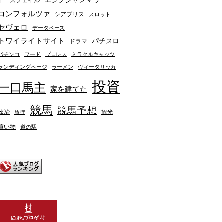
エジプシャンマウ
イニスフェイル
コンフォルツァ
シアブリス
スロット
セヴェロ
データベース
トワイライトサイト
パチスロ
ドラマ
パチンコ
フード
プロレス
ミラクルキャッツ
ランディングページ
ラーメン
ヴィータリッカ
投資
一口馬主
家を建てた
競馬
競馬予想
政治
観光
旅行
買い物
道の駅