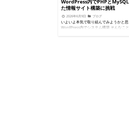
WordPress内でPHPとMyS
た情報サイト構築に挑戦
2026年6月9日
ブログ
いよいよ本気で取り組んでみようかと思
WordPress内でシステム構築 そんなこ
ざ宣言しなくても…と思われるかもしれ
もしくは、そんなこと容易じゃん？と思
もいるかもしれません。たしかに、外か
大したことではないように見えるかもし
し、わざわざ口に出すほどのことでもな
れるのも自然です。それでも、私は何と
みようと一念発起しました。まずは小さ
もいいから動いてみよう、そう自分に言
たのです。 いったい何をしようという
簡単に言えば、PHPプログラムと
MySQL(MariaDB)、各種APIを使って
情報サイトを作ろうと考えています。 
ざWordPress内で作るのか？ PHPプ
の中では容易に作れます。簡単に言えばJ
馬出馬表の書き出しプログラムは容易に
す。ただ、デザイン、HTMLが得意では
す。その点WordPressであれば、様々
テーマがありますし、それらのデザイン