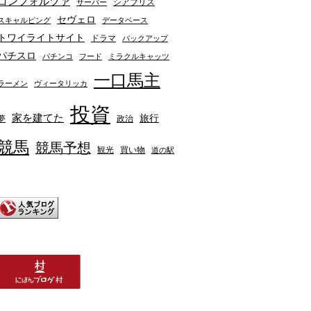
コンフォルツァ
シアブリス
サーバー
セヴェロ
スキャルピング
データベース
トワイライトサイト
ドラマ
バックアップ
パチスロ
パチンコ
フード
ミラクルキャッツ
一口馬主
ラーメン
ヴィータリッカ
投資
家を建てた
旅行
夢
政治
競馬
競馬予想
観光
買い物
道の駅