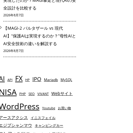
実現したのか？MAGI暴走と現代AIの安
全設計を比較する
2026年8月7日
【MAGI-2 バルタザール vs 現代
AI】“保護AIは実現するのか？”母性AIと
AI安全技術の違いを解説する
2026年8月7日
AI
FX
IPO
Mariadb
MySQL
API
HP
NISA
Webサイト
PHP
SEO
VIVANT
WordPress
Youtube
お買い物
アースアクシス
イニスフェイル
エジプシャンマウ
キャンピングカー