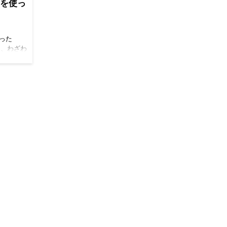
QLを使っ
った
と、わざわ
ません。
われた方
ら見れば
れません
いと思わ
かやって
な一歩で
い聞かせ
のか？？
何かしらの
なぜわざわ
ログラムは私
RAの競
作れま
ないので
なデザイン
に乗っけ