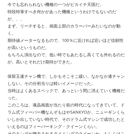
今でも忘れられない機種の一つがピカイチ天国だ。
特段特筆すべき何かがあった機種というわけでもないのだ
が、、、
まず、リーチすると、画面上部のカラーバーみたいなのが動
く。
期待値メーターなるもので、100％に近ければ近いほど信頼性
が高いというものだ。
もちろん演出なので、低い時でもあたるし高くても外れるのだ
が。高いとそれだけ期待ができた。
保留玉連チャン機で、しかもそこそこ緩い。なかなか連チャン
しない。その分初当りは軽いイメージだった。
当時はよくあるスペックで、あっという間に消えていく機種だ
った。
このころは、液晶画面が当たり前の時代になってきていて、ド
ラム式フィーバー機なんぞもはやSANKYOか、ニューギンくら
いしか出していない時代で、そのドラム式マシンで成功したと
いえるのはフィーバーキング・クイーンくらい。
そのキングが撤去されるタイミングでクイーンか、もしくはこ