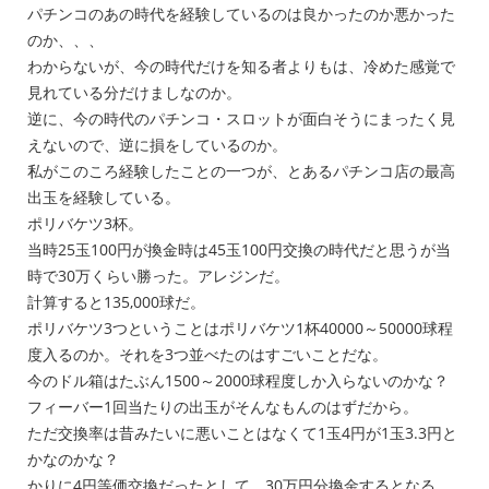
パチンコのあの時代を経験しているのは良かったのか悪かった
のか、、、
わからないが、今の時代だけを知る者よりもは、冷めた感覚で
見れている分だけましなのか。
逆に、今の時代のパチンコ・スロットが面白そうにまったく見
えないので、逆に損をしているのか。
私がこのころ経験したことの一つが、とあるパチンコ店の最高
出玉を経験している。
ポリバケツ3杯。
当時25玉100円が換金時は45玉100円交換の時代だと思うが当
時で30万くらい勝った。アレジンだ。
計算すると135,000球だ。
ポリバケツ3つということはポリバケツ1杯40000～50000球程
度入るのか。それを3つ並べたのはすごいことだな。
今のドル箱はたぶん1500～2000球程度しか入らないのかな？
フィーバー1回当たりの出玉がそんなもんのはずだから。
ただ交換率は昔みたいに悪いことはなくて1玉4円が1玉3.3円と
かなのかな？
かりに4円等価交換だったとして、30万円分換金するとなる