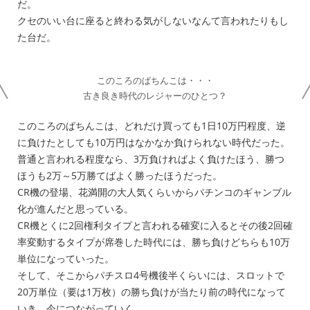
だ。
クセのいい台に座ると終わる気がしないなんて言われたりもし
た台だ。
このころのぱちんこは・・・
古き良き時代のレジャーのひとつ？
このころのぱちんこは、どれだけ買っても1日10万円程度、逆
に負けたとしても10万円はなかなか負けられない時代だった。
普通と言われる程度なら、3万負ければよく負けたほう、勝つ
ほうも2万～5万勝てばよく勝ったほうだった。
CR機の登場、花満開の大人気くらいからパチンコのギャンブル
化が進んだと思っている。
CR機とくに2回権利タイプと言われる確変に入るとその後2回確
率変動するタイプが席巻した時代には、勝ち負けどちらも10万
単位になっていった。
そして、そこからパチスロ4号機後半くらいには、スロットで
20万単位（要は1万枚）の勝ち負けが当たり前の時代になって
いき、今につながっていく。