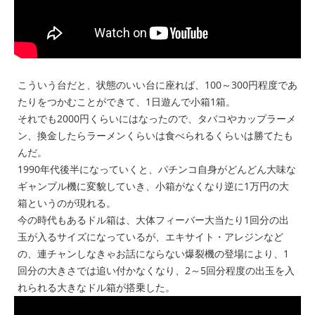
こういう台だと、状態のいい台に座れば、100～300円程度であ
たりをつかむことができて、1日遊んで小箱1箱。
それでも2000円くらいにはなったので、タバコやカップラーメ
ン、換金したらラーメンくらいは食べられるくらいは勝てたも
んだ。
1990年代後半になっていくと、パチンコ自身がどんどん大味な
ギャンブル機に変貌していき、小箱がなくなり逆に1万円の大
箱というのが現れる。
今の時代もあるドル箱は、大体フィーバー大当たり1回分の出
玉が入るサイズになっているが、エキサイト・アレジンなど
の、連チャンしなきゃお話にならない爆裂機の登場により、1
回分の大きさでは追い付かなくなり、2～5回分程度の出玉を入
れられる大きなドル箱が搭乗した。