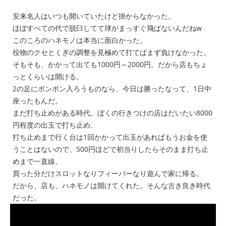
安来名人はいつも開いていたけど掛からなかった。
ほぼすべての代で脱臼してて球がまっすぐ飛ばないんだねw
このころのハネモノは本当に面白かった。
役物のクセとくぎの調整を見極めて打てばまず負けなかった。
そもそも、かかって出ても1000円～2000円。だから店もちょ
っとくらいは開ける。
2の足にポンポン入ろうものなら、今日は勝ったなって、1日中
座ったもんだ。
まだ打ち止めがある時代。ぼくの行きつけの店はだいたい8000
円程度の出玉で打ち止め。
打ち止めまで行く台は1回かかって出玉があればもうお金を使
うことはないので、500円ほどで初当りしたらそのまま打ち止
めまで一直線。
買った分だけスロットなりフィーバーなり遊んで家に帰る。
だから、店も、ハネモノは開けてくれた。そんな古き良き時代
だった。