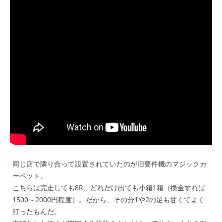
同じ店で隣り合って設置されていたのが旧要件機のマジックカ
ーペット。
こちらは完走しても8R、どれだけ出ても小箱1箱（換金すれば
1500～2000円程度）。だから、その分1や2の足も甘くてよく
打ったもんだ。