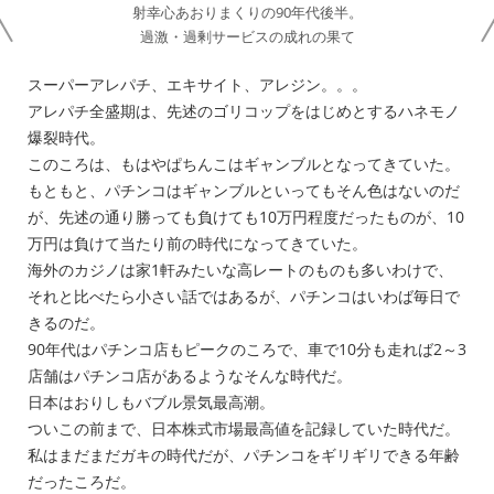
射幸心あおりまくりの90年代後半。
過激・過剰サービスの成れの果て
スーパーアレパチ、エキサイト、アレジン。。。
アレパチ全盛期は、先述のゴリコップをはじめとするハネモノ
爆裂時代。
このころは、もはやぱちんこはギャンブルとなってきていた。
もともと、パチンコはギャンブルといってもそん色はないのだ
が、先述の通り勝っても負けても10万円程度だったものが、10
万円は負けて当たり前の時代になってきていた。
海外のカジノは家1軒みたいな高レートのものも多いわけで、
それと比べたら小さい話ではあるが、パチンコはいわば毎日で
きるのだ。
90年代はパチンコ店もピークのころで、車で10分も走れば2～3
店舗はパチンコ店があるようなそんな時代だ。
日本はおりしもバブル景気最高潮。
ついこの前まで、日本株式市場最高値を記録していた時代だ。
私はまだまだガキの時代だが、パチンコをギリギリできる年齢
だったころだ。