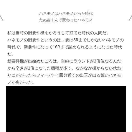
ハネモノはハネモノだった時代
たぬ吉くんで変わったハネモノ
私は当時の旧要件機をかろうじて打てた時代の人間だ。
ハネモノの旧要件というのは、要は8Rまでしかないハネモノの
時代で、新要件になって16Rまで認められるようになった時代
だ。
新要件機が出始めたころは、単純にラウンドが2倍位なるんだ
から辛さが2倍になった機種が多く、なかなか掛からない代わ
りにかかったらフィーバー1回分近くの出玉が出る荒いハネモ
ノが多かった。