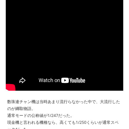
数珠連チャン機は当時あまり流行らなかった中で、大流行した
のが綱取物語。
通常モードの公称値が1/247だった。
現金機と言われる機種なら、高くても1/250くらいが通常スペ