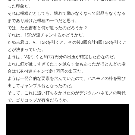
った印象だ。
それは極端だとしても、壊れて動かなくなって部品もなくなる
まであり続けた機種の一つだと思う。
では、たぬ吉君と何が違ったのだろうか？
それは、15Rが連チャンするかどうかだ。
たぬ吉君は、V、15Rを引くと、その後3回合計4回15Rを引くこ
とが決まっていた。
ようは、Vを引くと約1万円分の出玉が確定した台なのだ。
まれに釘が厳しすぎてたまを減らす台もあったがほとんどの場
合は15R×4連チャンで約1万円の出玉だ。
ようは一発台的な要素を含んでいたので、ハネモノの枠を飛び
出してギャンブル台となったのだ。
そして、これに追い打ちをかけたのがデジタルハネモノの時代
で、ゴリコップが有名だろうか。