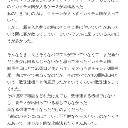
のピカイチ天国が入るケースが結構あった。
私の行きつけの店は、クイーンが入らずピカイチ天国が入って
いた。
しかし、新台入れ替えの時はそこそこ客は付いていたがあっと
いう間に客が散ってしまい、古いパワフルに座っている人のほ
うが多かった。
そんなとき、良さそうなパワフルが空いていなくて、まだ新台
だし多少は回るんじゃないかと思って座ったピカイチ天国。
結局半日ほどで20回ほどあたって、そのうち連チャンが3回程
度、他はすべて初当りなのだが、そのすべてが100回転以内と
いう、数珠連機？と何度思ったかというくらいの数珠連をして
くれた。
その後家で雑誌をどれだけ見ても、数珠連する機械ではない
し、裏モノが出回っている感じでもなかった。
単なる強運でそうなっただけのようだった。
当時のパチンコにはこういう不可解なケースというのがたくさ
んあって、オカルト的な攻略法もたくさんあった。