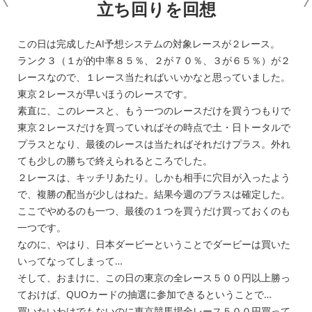
立ち回りを回想
この日は完成したAI予想システムの対象レースが２レース。
ランク３（１が的中率８５％、２が７０％、３が６５％）が２
レースなので、１レース当たればいいかなと思っていました。
東京２レースが早いほうのレースです。
素直に、このレースと、もう一つのレースだけを買うつもりで
東京２レースだけを買っていればその時点で土・日トータルで
プラスとなり、最後のレースは当たればそれだけプラス。外れ
ても少しの勝ちで終えられるところでした。
２レースは、キッチリあたり。しかも相手に穴目が入ったよう
で、複勝の配当が少しはねた。結果今週のプラスは確定した。
ここでやめるのも一つ、最後の１つを買うだけ買っておくのも
一つです。
なのに、やはり、日本ダービーということでダービーは買いた
いってなってしまって…
そして、おまけに、この日の東京の全レース５００円以上勝っ
ておけば、QUOカードの抽選に参加できるということで…
買いたいわけでもないのに東京競馬場全レース５００円買って