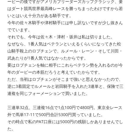
ービーの後ですがアメリカブリーダーズカップクラシック、要
はダート競馬世界最高峰レースを勝っちまったわけですから若
いとはいえ十分力がある騎手です。
今年の佐々木騎手や津村騎手には申し訳ないですが少し抜きん
でています。
それでも、今年は佐々木・津村・坂井は私は切りました。
なぜなら、1番人気はベテランといえるくらいになってきた松
山騎手鞍上のロブチェンで、ルメール・レーン・そして川田・
武あたりが1番人気ではなかったからです。
要はロブチェンを軸に相手にこれらベテラン勢を入れるのが今
年のダービーの本筋だろうと考えていたからです。
ただ、当初はロブチェンがそこまで強いと思えなかったので、
逆に3着固定でルメールと岩田騎手を入れた3連単と、保険で三
連複を同じフォーメーションで買いました。
三連単32点、三連複16点で1点100円で4800円。東京全レース
外で馬単17-11で500円合計5300円買っていました。
その時点で私のPAT口座には5000円の残額しかありませんでし
た。