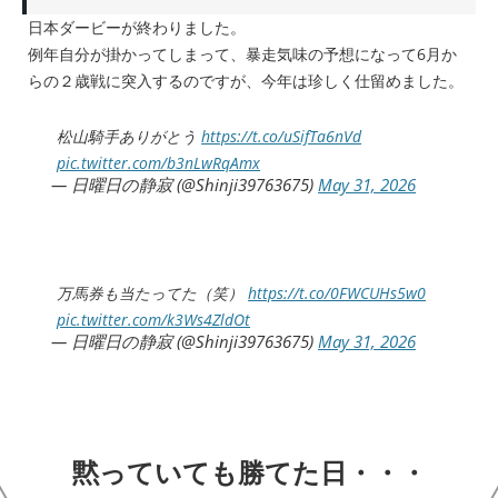
日本ダービーが終わりました。
例年自分が掛かってしまって、暴走気味の予想になって6月か
らの２歳戦に突入するのですが、今年は珍しく仕留めました。
松山騎手ありがとう
https://t.co/uSifTa6nVd
pic.twitter.com/b3nLwRqAmx
— 日曜日の静寂 (@Shinji39763675)
May 31, 2026
万馬券も当たってた（笑）
https://t.co/0FWCUHs5w0
pic.twitter.com/k3Ws4ZldOt
— 日曜日の静寂 (@Shinji39763675)
May 31, 2026
黙っていても勝てた日・・・