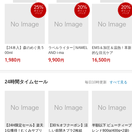
25%
20%
20%
ポイント
ポイント
ポイント
バック
バック
バック
【24本入】森のめぐ美 5
ラベルライター│NAMEL
EMS＆加圧＆温熱！革新
00ml
AND i-ma
的な目元ケア
1,980
9,900
16,500
円
円
円
24時間タイムセール
毎日10時更新
すべて見る
【24H限定セール】楽天
【30％オフクーポン】涼
半額以下 ビューティーブ
1位獲得！むくみサプリ
しい前開きブラ2枚組
レンド800g(400g×2袋)