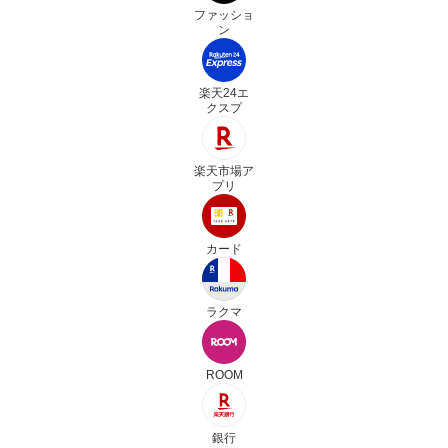
ファッショ
ン
楽天24エ
クスプ
楽天市場ア
プリ
カード
ラクマ
ROOM
銀行