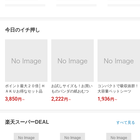
今日のイチ押し
ポイント最大２０倍│Ｈ
お試しサイズも！お買い
コンパクトで吸収抜群！
ＡＫＵお得なセット品
ものパンダの紙おむつ
大容量ペットシーツ
3,850
2,222
1,936
円
～
円
～
円
～
楽天スーパーDEAL
すべて見る
No Image
No Image
No Image