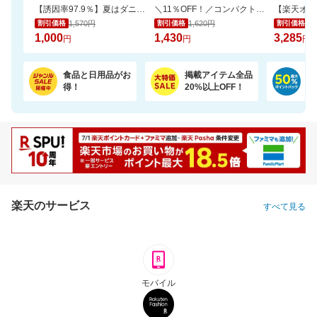
【誘因率97.9％】夏はダニのピーク！ダニ捕りラボで赤ちゃんも安心
＼11％OFF！／コンパクトな2倍巻き！キッチンペーパー 12ロール
1,570円
1,620円
3,
割引価格
割引価格
割引価格
1,000
1,430
3,285
円
円
円
食品と日用品がお
掲載アイテム全品
日
得！
20%以上OFF！
ポ
楽天のサービス
すべて見る
モバイル