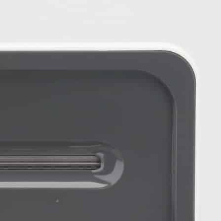
剃ってし
め、ザグ
しかし、
手はいよ
クなんで
血管みた
ろしいム
のムタ
が、この
グウィザ
前になる
師無双なん
う一つキ
こういう
大成して
すが、武
んなグレー
タで来い
読む