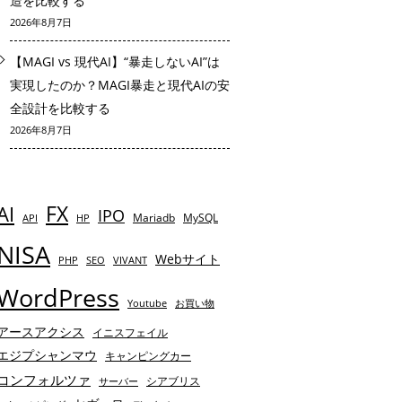
造を比較する
2026年8月7日
【MAGI vs 現代AI】“暴走しないAI”は
実現したのか？MAGI暴走と現代AIの安
全設計を比較する
2026年8月7日
AI
FX
IPO
Mariadb
MySQL
API
HP
NISA
Webサイト
PHP
SEO
VIVANT
WordPress
Youtube
お買い物
アースアクシス
イニスフェイル
エジプシャンマウ
キャンピングカー
コンフォルツァ
シアブリス
サーバー