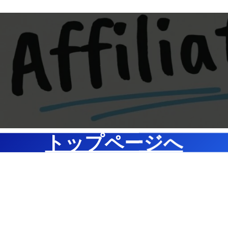
なかった
Tの入場
オレンジ
なのしる
どそのこ
登場し始
ウンディ
ドとして
ンディン
でした
ーンサル
当時もう
て、これ
ですねw
は当時は
サルトを
サルトは
気にトッ
ちのムー
ーンサル
うに見え
をやった
ルトです
見たこと