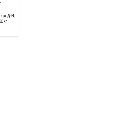
郎
ス自身以
有田だ
、
田と週刊プロ
オマエ有田
ート・ム
た。
c-
敬司を含め
ろうという
猪木サイ
った試合
ら最高傑
ニオ猪木
り込んだ
えます。
前のVS天
 そのムタ
いかと思い
て発表さ