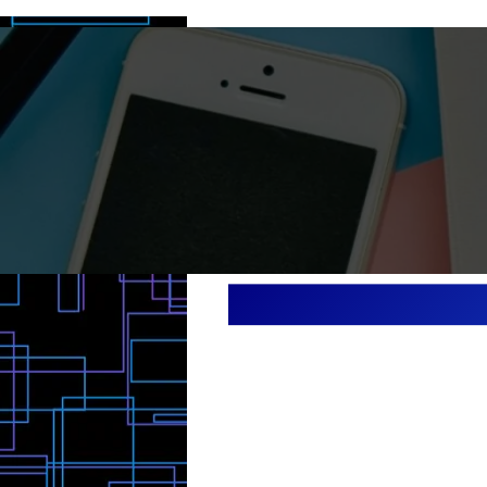
なりました。武藤選手はこれが嫌で仕方
らしいですがwそしてその後はHOLDOU
テーマになって誰もが知っている赤とも
ともいえない朱色のパンツで登場。みん
武藤敬司になりました。日本ではちょう
ろから大会場限定でザグレート・ムタが
めます。スペースローンウルフ時代はラ
ングボディプレスをフィニッシュホール
いました。朱色パンツの武藤敬司もラウ
グボディプレスがフィニッシュホールド
が、このころにはもうほとんどの人がム
トプレスというようになっていました。
一人ムーンサルトの使い手が他団体にい
がまたその人もオレンジ色のパンツなん
そう。小橋建太選手です。小橋建太選手
まだ体の線も細く、見事な綺麗なムーン
見せていました。武藤敬司選手のムーン
なにせ早い。背骨居りして寝かせたら一
プロープに上って一気に回転ドン！どっ
ンサルトも好きでしたが、武藤選手のム
トにはある種の狂気じみた何かがあるよ
ました。もちろん、ムタもまじめに試合
ときのフィニッシュホールドはムーンサ
が、それ以外に、武藤選手でやったのは