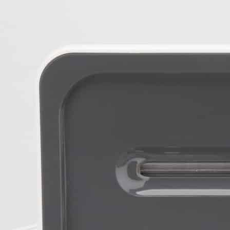
な記録を打ち立てていきました。頭髪を
まってつるつる坊主になってしまったた
レート・ムタがやりにくくなりました。
ムタ復活をかねてから唱えていた武藤選
いよ復活させます。なんというのかマス
すが、ゴムのなんていうんでしょうね。
いなところだけの、それこそおどろおど
タマスクが完成しました。私は新日時代
と、その後のムタは別物と思っています
ムタも面白かった。たしか、シャイニン
ードはムタが使うと閃光魔術っていう名
んじゃなかったかな。 それにまだ、黒
ていうキャラで白紙に対戦するときにも
ャラを作ってたり。もう一度言いますが
変化を頻繁に行うレスラーってなかなか
いないからキャラ変するんだと思うので
藤選手だけは別物でしたね。 さて、そ
ト・ムタ。私が思うベストバウトは、ム
ムタでの、天龍・長州戦です。 続きを