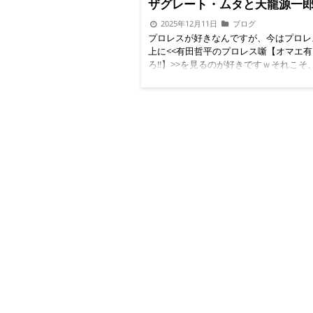
ザグレート・ムタと天龍源一
2025年12月11日
ブログ
プロレスが好きなんですが、今はプロレ
上に<<有田哲平のプロレス噺【オマエ
ろ!!】>>を見るのが好きですｗそれこそ
AmazonPrimeVideoでやっていた有
レスが面白すぎてそのままYoutubeの
だろ!!も観ている感じです。 先般、グレ
タについて動画が配信されたので見まし
https://www.youtube.com/watch?v=DK
tw3U3M0 グレート・ムタいや、武藤
てのベストバウトが、ムタVS猪木戦だ
お話でした。これ自身は否定しません。
ドから見ればアントニオ猪木を出せなか
の一つでしょうが、ムタサイドから見た
作の作品と言えるでしょう。あのアント
をムタワールドに引きずり込んで引きず
まま終わるんですから。最高の一戦と言
しかし！！！私は異を唱えたい！この直
龍組戦こそがムタワールドではないか！
VS猪木戦は1994年5月1日おそらく
HAKATADONTAKU福岡ドームではな
ます。結構前にこのカードは決まってい