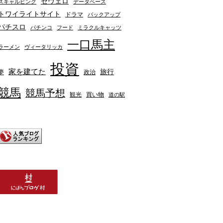
セヴェロ
スキャルピング
データベース
トワイライトサイト
ドラマ
バックアップ
パチスロ
パチンコ
フード
ミラクルキャッツ
一口馬主
ラーメン
ヴィータリッカ
投資
家を建てた
旅行
夢
政治
競馬
競馬予想
観光
買い物
道の駅