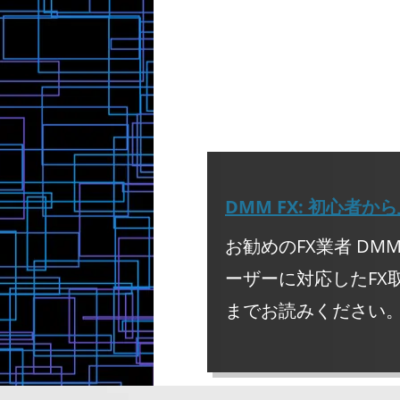
がない鎌固めをよく使っていた気がしま
て、2000年代になり、武藤選手も年を
ていました。当時はnWoにいたんです
丸坊主になって登場しました。今の武藤
ね。キャラ変や入場テーマを頻繁に変え
ーって大成しないイメージがあるのです
選手だけは別格ですよね。蝶野選手もキ
テーマ変をしていますがベビーフェイス
らかというとダークネスいわゆる闇落ち
闇落ちしてからのほうが大成しているん
武藤選手はいつの時代も頂点を極めてい
主武藤は、新日選手時代にとんでもない
シュムーブを完成させました。そうです
ニングウィザードです。あの技の一発目
的に行ったというより、片膝をついてい
切り上げようとして、足が上がらず膝が
あたりにあたった感じでした。しかし、
れは強烈な一発でたしか一発KOだった
す。これは、ムーンサルトほど膝に負担
膝に爆弾を抱えている武藤選手を生き返
になりました。 そして、全日移籍後は
グウィザードを中心に大事なところでは
ルトという感じで、選手寿命を延ばしな