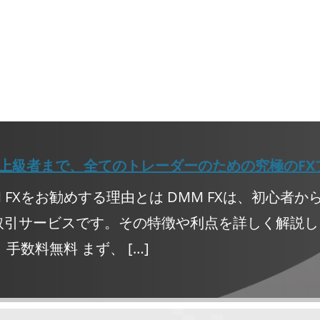
す。 そし
重ねて行っ
かね？突如
選手です
るレスラ
が、武藤
ャラ変と
からどち
キャラで
ですが、
ます。坊
フィニッ
。シャイ
は、意図
る相手を
コメカミ
それはそ
はずで
がなく、
らせる技
シャイニン
ムーンサ
がら様々